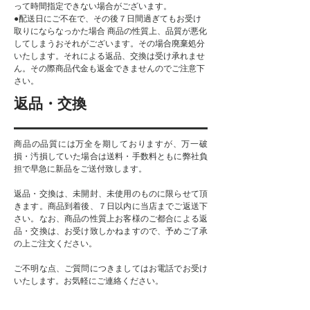
って時間指定できない場合がございます。
●配送日にご不在で、その後７日間過ぎてもお受け
取りにならなっかた場合 商品の性質上、品質が悪化
してしまうおそれがございます。その場合廃棄処分
いたします。それによる返品、交換は受け承れませ
ん。その際商品代金も返金できませんのでご注意下
さい。
返品・交換
商品の品質には万全を期しておりますが、万一破
損・汚損していた場合は送料・手数料ともに弊社負
担で早急に新品をご送付致します。
返品・交換は、未開封、未使用のものに限らせて頂
きます。商品到着後、７日以内に当店までご返送下
さい。なお、商品の性質上お客様のご都合による返
品・交換は、お受け致しかねますので、予めご了承
の上ご注文ください。
ご不明な点、ご質問につきましてはお電話でお受け
いたします。お気軽にご連絡ください。
連絡先：tel.053-586-5123