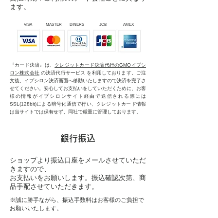
ます。
VISA
MASTER
DINERS
JCB
AMEX
『カード決済』は、
クレジットカード決済代行のGMOイプシ
ロン株式会社
の決済代行サービス を利用しております。ご注
文後、イプシロン決済画面へ移動いたしますので決済を完了さ
せてください。安心してお支払いをしていただくために、お客
様の情報がイプシロンサイト経由で送信される際には
SSL(128bit)による暗号化通信で行い、クレジットカード情報
は当サイトでは保有せず、同社で厳重に管理しております。
銀行振込
ショップより振込口座をメールさせていただ
きますので、
​お支払いをお願いします。振込確認次第、商
品手配させていただきます。
※誠に勝手ながら、振込手数料はお客様のご負担で
お願いいたします。