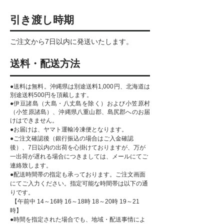
引き渡し時期
ご注文から7日以内に発送いたします。
送料・配送方法
●送料は無料。沖縄県は別途送料1,000円、北海道は
別途送料500円を頂戴します。
●伊豆諸島（大島・八丈島を除く）および小笠原村
（小笠原諸島）、沖縄県八重山郡、島尻郡へのお届
けはできません。
●お届けは、ヤマト運輸冷凍便
となります。
●ご注文確認後（銀行振込の場合はご入金確認
後）、7日以内の出荷を心掛けておりますが、万が
一出荷が遅れる場合につきましては、メールにてご
連絡致します。
●配送時間帯の指定も承っております。ご注文画面
にてご入力ください。指定可能な時間帯は以下の通
りです。
​ 【午前中 14～16時 16～18時 18～20時 19～21
時】
●時間を指定された場合でも、地域・配送事情によ